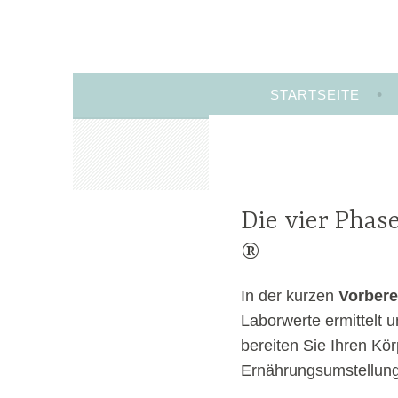
Zum
Inhalt
springen
STARTSEITE
Die vier Phas
®
In der kurzen
Vorber
Laborwerte ermittelt un
bereiten Sie Ihren Kö
Ernährungsumstellung